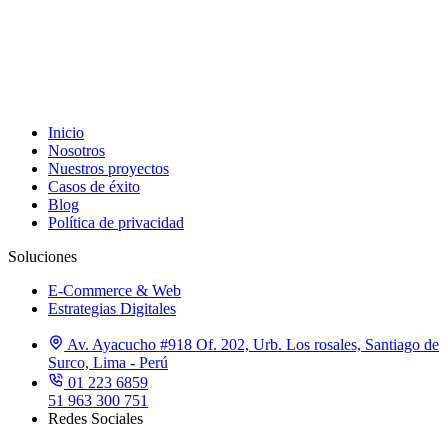
Inicio
Nosotros
Nuestros proyectos
Casos de éxito
Blog
Política de privacidad
Soluciones
E-Commerce & Web
Estrategias Digitales
Av. Ayacucho #918 Of. 202, Urb. Los rosales, Santiago de
Surco, Lima - Perú
01 223 6859
51 963 300 751
Redes Sociales