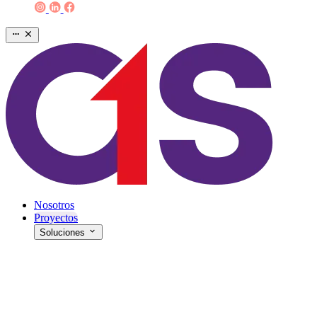
Nosotros
Proyectos
Soluciones
E-commerce & Web
Estrategias Digitales
Eventos y Campañas BTL
Producción Audiovisual & ATL